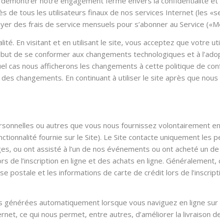
 démontrer notre engagement ferme envers la confidentialité et la 
 de tous les utilisateurs finaux de nos services Internet (les «s
payer des frais de service mensuels pour s’abonner au Service («
ité. En visitant et en utilisant le site, vous acceptez que votre utili
s le but de se conformer aux changements technologiques et à l’ad
el cas nous afficherons les changements à cette politique de conf
te des changements. En continuant à utiliser le site après que no
onnelles ou autres que vous nous fournissez volontairement en lig
nctionnalité fournie sur le Site). Le Site contacte uniquement le
es, ou ont assisté à l’un de nos événements ou ont acheté un de n
ors de l’inscription en ligne et des achats en ligne. Généralement,
dresse postale et les informations de carte de crédit lors de l’insc
s générées automatiquement lorsque vous naviguez en ligne sur l
rnet, ce qui nous permet, entre autres, d’améliorer la livraison d