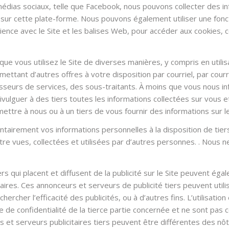
médias sociaux, telle que Facebook, nous pouvons collecter des i
nt sur cette plate-forme. Nous pouvons également utiliser une fonc
ce avec le Site et les balises Web, pour accéder aux cookies, com
que vous utilisez le Site de diverses manières, y compris en utili
 en mettant d’autres offres à votre disposition par courriel, par 
nisseurs de services, des sous-traitants. À moins que vous nous 
ivulguer à des tiers toutes les informations collectées sur vous et
ettre à nous ou à un tiers de vous fournir des informations sur le
ntairement vos informations personnelles à la disposition de tier
re vues, collectées et utilisées par d’autres personnes. . Nous n
rs qui placent et diffusent de la publicité sur le Site peuvent éga
res. Ces annonceurs et serveurs de publicité tiers peuvent utilise
hercher l’efficacité des publicités, ou à d’autres fins. L’utilisati
ue de confidentialité de la tierce partie concernée et ne sont pas 
urs et serveurs publicitaires tiers peuvent être différentes des n