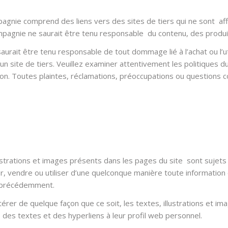
gnie comprend des liens vers des sites de tiers qui ne sont af
gnie ne saurait être tenu responsable du contenu, des produits 
ait être tenu responsable de tout dommage lié à l’achat ou l’util
 un site de tiers. Veuillez examiner attentivement les politiques
n. Toutes plaintes, réclamations, préoccupations ou questions con
ustrations et images présents dans les pages du site sont sujets à 
er, vendre ou utiliser d’une quelconque manière toute information
 précédemment.
altérer de quelque façon que ce soit, les textes, illustrations et 
 des textes et des hyperliens à leur profil web personnel.