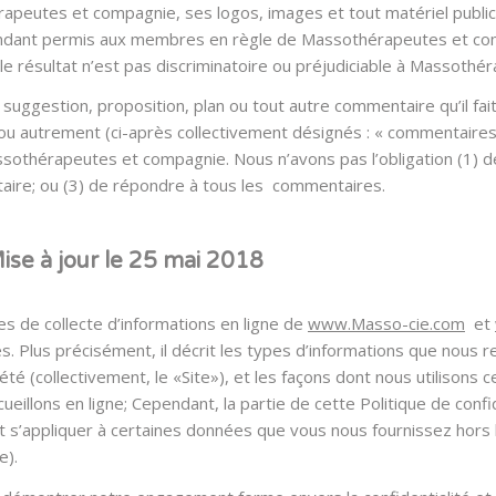
peutes et compagnie, ses logos, images et tout matériel publici
pendant permis aux membres en règle de Massothérapeutes et comp
le résultat n’est pas discriminatoire ou préjudiciable à Massoth
e, suggestion, proposition, plan ou tout autre commentaire qu’il 
al ou autrement (ci-après collectivement désignés : « commentaires
ssothérapeutes et compagnie. Nous n’avons pas l’obligation (1) d
ire; ou (3) de répondre à tous les commentaires.
 à jour le 25 mai 2018
ues de collecte d’informations en ligne de
www.Masso-cie.com
et
. Plus précisément, il décrit les types d’informations que nous re
é (collectivement, le «Site»), et les façons dont nous utilisons ce
eillons en ligne; Cependant, la partie de cette Politique de confi
 s’appliquer à certaines données que vous nous fournissez hors l
e).