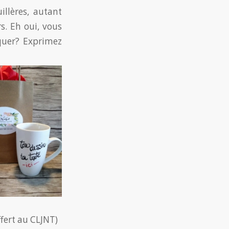
illères, autant
s. Eh oui, vous
quer? Exprimez
ffert au CLJNT)