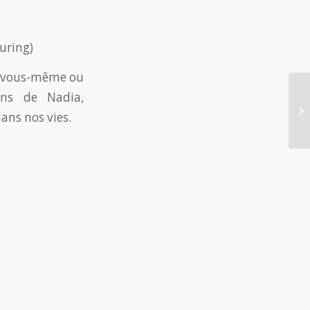
uring)
u vous-même ou
ons de Nadia,
dans nos vies.