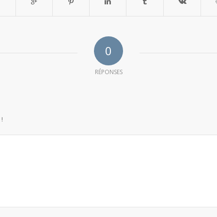
0
RÉPONSES
 !