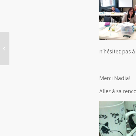
Sansas solution santé,
une entreprise
n’hésitez pas à
sensationnelle!
Merci Nadia!
Allez à sa renc