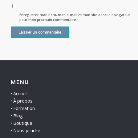
Enregistrer mon nom, mon e-mail et mon site dans le navigateur
pour mon prochain commentaire.
MENU
•
Accueil
•
À propos
•
Formation
•
Blog
•
Boutique
•
Nous joindre